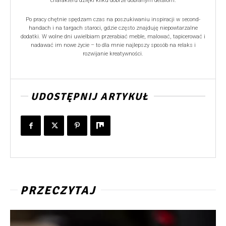
charakteru dzięki kilku dobrze dobranym detalom.
Po pracy chętnie spędzam czas na poszukiwaniu inspiracji w second-
handach i na targach staroci, gdzie często znajduję niepowtarzalne
dodatki. W wolne dni uwielbiam przerabiać meble, malować, tapicerować i
nadawać im nowe życie – to dla mnie najlepszy sposób na relaks i
rozwijanie kreatywności.
UDOSTĘPNIJ ARTYKUŁ
PRZECZYTAJ