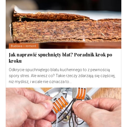
Budowa i remont
Jak naprawić spuchnięty blat? Poradnik krok po
kroku
Odkrycie spuchniętego blatu kuchennego to z pewnością
spory stres. Ale wiesz co? Takie rzeczy zdarzają się częściej,
niż myślisz, i wcale nie oznacza to...