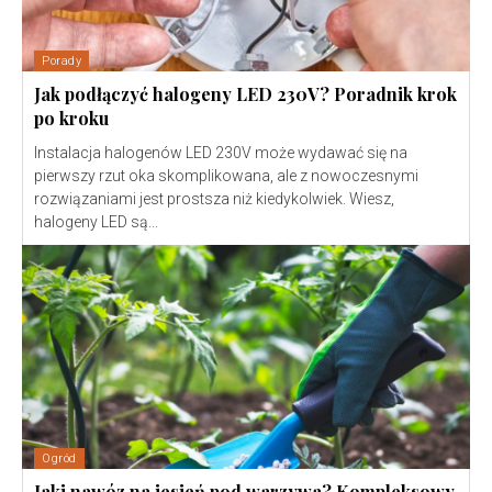
Porady
Jak podłączyć halogeny LED 230V? Poradnik krok
po kroku
Instalacja halogenów LED 230V może wydawać się na
pierwszy rzut oka skomplikowana, ale z nowoczesnymi
rozwiązaniami jest prostsza niż kiedykolwiek. Wiesz,
halogeny LED są...
Ogród
Jaki nawóz na jesień pod warzywa? Kompleksowy