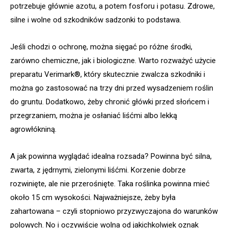
potrzebuje głównie azotu, a potem fosforu i potasu. Zdrowe,
silne i wolne od szkodników sadzonki to podstawa.
Jeśli chodzi o ochronę, można sięgać po różne środki,
zarówno chemiczne, jak i biologiczne. Warto rozważyć użycie
preparatu Verimark®, który skutecznie zwalcza szkodniki i
można go zastosować na trzy dni przed wysadzeniem roślin
do gruntu. Dodatkowo, żeby chronić główki przed słońcem i
przegrzaniem, można je osłaniać liśćmi albo lekką
agrowłókniną.
A jak powinna wyglądać idealna rozsada? Powinna być silna,
zwarta, z jędrnymi, zielonymi liśćmi. Korzenie dobrze
rozwinięte, ale nie przerośnięte. Taka roślinka powinna mieć
około 15 cm wysokości. Najważniejsze, żeby była
zahartowana – czyli stopniowo przyzwyczajona do warunków
polowych. No i oczywiście wolna od jakichkolwiek oznak