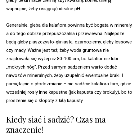
gleby. Jeśli macie ziemię zbyt kwaśną, koniecznie ją
wapnujcie, żeby osiągnąć idealne pH.
Generalnie, gleba dla kalafiora powinna być bogata w minerały,
a do tego dobrze przepuszczalna i przewiewna. Najlepsze
będą gleby piaszczysto-gliniaste, czarnoziemy, gleby lessowe
czy mady. Ważne jest też, żeby woda gruntowa nie
znajdowała się wyżej niż 80-100 cm, bo kalafior nie lubi
„mokrych nóg”. Przed samym sadzeniem warto dodać
nawozów mineralnych, żeby uzupełnić ewentualne braki. I
pamiętajcie o płodozmianie – nie sadźcie kalafiora tam, gdzie
wcześniej rosły inne kapustne (jak kapusta czy brokuły), bo to
proszenie się o kłopoty z kiłą kapusty.
Kiedy siać i sadzić? Czas ma
znaczenie!