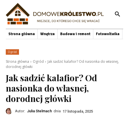
Strona główna
Wnętrza
Budowa i remont
Fotowoltaika
O
Ogród
Strona główna
Ogród
Jak sadzić kalafior? Od nasionka do własnej,
dorodnej główki
Jak sadzić kalafior? Od
nasionka do własnej,
dorodnej główki
Autor:
Julia Stelmach
dnia
17 listopada, 2025