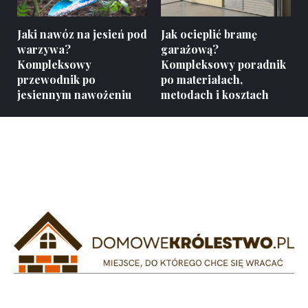
Jaki nawóz na jesień pod
Jak ocieplić bramę
warzywa?
garażową?
Kompleksowy
Kompleksowy poradnik
przewodnik po
po materiałach,
jesiennym nawożeniu
metodach i kosztach