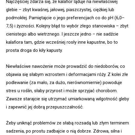
Najczęściej zdarza się, że kalafior ląduje na niewłaściwej
glebie – zbyt kwaśnej, jałowej, piaszczystej, ciężkiej lub
podmokłej. Pamiętajcie o jego preferencjach co do pH (6,0–
7,5) i żyzności. Kolejny błąd to wybór złego stanowiska – zbyt
cienistego albo wietrznego. I jeszcze jedno – nie sadźcie
kalafiora tam, gdzie wcześniej rosły inne kapustne, bo to
prosta droga do kiły kapusty.
Niewłaściwe nawożenie może prowadzić do niedoborów, co
objawia się słabym wzrostem i deformacjami róży. Z kolei złe
podlewanie (za mało, za dużo, nierównomiernie) powoduje
stres u roślin, słaby przyrost i może sprzyjać chorobom.
Zawsze starajcie się utrzymać umiarkowaną wilgotność gleby
i zapewnić jej dobrą przepuszczalność.
Żeby uniknąć problemów ze słabą rozsadą lub złym terminem
sadzenia, po prostu zadbajcie o nią dobrze. Zdrowa, silna i