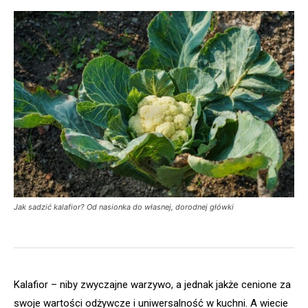
Jak sadzić kalafior? Od nasionka do własnej, dorodnej główki
Kalafior – niby zwyczajne warzywo, a jednak jakże cenione za
swoje wartości odżywcze i uniwersalność w kuchni. A wiecie