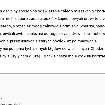
zem genialny sposób na odświeżenie całego mieszkania czy 
szcze można sporo zaoszczędzić – kupno nowych drzwi to pr
istego, a przecież mogą całkowicie odmienić wnętrze, nad
dnowić drzwi
, niezależnie od tego, czy są drewniane, metalo
ania, przez usuwanie starych powłok, aż po malowanie i
by nie popełnić tych samych błędów co wielu innych. Chodzi
też by służyły nam dłużej. To takie nasze małe kroki ku bardzie
sk
 nowy wygląd