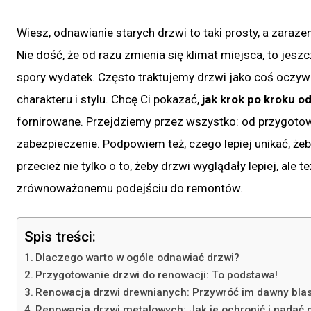
Wiesz, odnawianie starych drzwi to taki prosty, a zara
Nie dość, że od razu zmienia się klimat miejsca, to je
spory wydatek. Często traktujemy drzwi jako coś oczyw
charakteru i stylu. Chcę Ci pokazać,
jak krok po kroku o
fornirowane. Przejdziemy przez wszystko: od przygotow
zabezpieczenie. Podpowiem też, czego lepiej unikać, że
przecież nie tylko o to, żeby drzwi wyglądały lepiej, ale 
zrównoważonemu podejściu do remontów.
Spis treści:
Dlaczego warto w ogóle odnawiać drzwi?
Przygotowanie drzwi do renowacji: To podstawa!
Renowacja drzwi drewnianych: Przywróć im dawny bla
Renowacja drzwi metalowych: Jak je ochronić i nadać