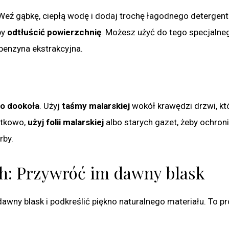
Weź gąbkę, ciepłą wodę i dodaj trochę łagodnego detergent
by
odtłuścić powierzchnię
. Możesz użyć do tego specjalne
benzyna ekstrakcyjna.
co dookoła
. Użyj
taśmy malarskiej
wokół krawędzi drzwi, kt
atkowo,
użyj folii malarskiej
albo starych gazet, żeby ochron
rby.
h: Przywróć im dawny blask
wny blask i podkreślić piękno naturalnego materiału. To pr