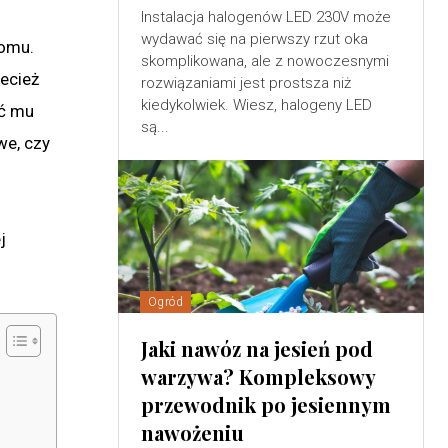
Instalacja halogenów LED 230V może
wydawać się na pierwszy rzut oka
domu.
skomplikowana, ale z nowoczesnymi
zecież
rozwiązaniami jest prostsza niż
kiedykolwiek. Wiesz, halogeny LED
ać mu
są...
we, czy
j
Ogród
Jaki nawóz na jesień pod
warzywa? Kompleksowy
przewodnik po jesiennym
nawożeniu