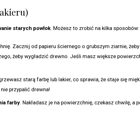
lakieru)
anie starych powłok
. Możesz to zrobić na kilka sposobów:
chnię. Zacznij od papieru ściernego o grubszym ziarnie, żeb
jszego, żeby wygładzić drewno. Jeśli masz większe powierzc
grzewasz starą farbę lub lakier, co sprawia, że staje się mięk
 nie przypalić drewna!
ia farby
. Nakładasz je na powierzchnię, czekasz chwilę, a 