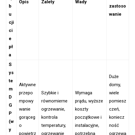
Opis
Zalety
Wady
b
zastoso
u
wanie
cji
ci
e
pł
a
S
ys
Duże
te
Aktywne
domy,
m
przepo
Szybkie i
Wymaga
wiele
D
mpowy
równomierne
prądu, wyższe
pomiesz
G
wanie
ogrzewanie,
koszty
czeń,
P
gorąceg
kontrola
początkowe i
koniecz
(w
o
temperatury,
instalacyjne,
ność
y
powietrz
ogrzewanie
potrzebna
ogrzewa