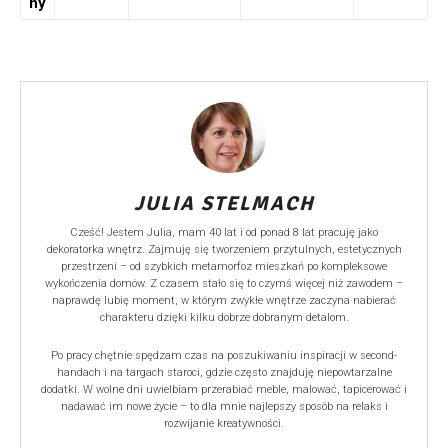
ny
JULIA STELMACH
Cześć! Jestem Julia, mam 40 lat i od ponad 8 lat pracuję jako
dekoratorka wnętrz. Zajmuję się tworzeniem przytulnych, estetycznych
przestrzeni – od szybkich metamorfoz mieszkań po kompleksowe
wykończenia domów. Z czasem stało się to czymś więcej niż zawodem –
naprawdę lubię moment, w którym zwykłe wnętrze zaczyna nabierać
charakteru dzięki kilku dobrze dobranym detalom.
Po pracy chętnie spędzam czas na poszukiwaniu inspiracji w second-
handach i na targach staroci, gdzie często znajduję niepowtarzalne
dodatki. W wolne dni uwielbiam przerabiać meble, malować, tapicerować i
nadawać im nowe życie – to dla mnie najlepszy sposób na relaks i
rozwijanie kreatywności.