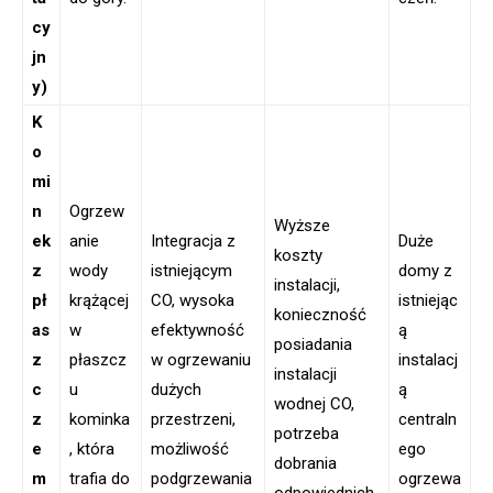
cy
jn
y)
K
o
mi
n
Ogrzew
Wyższe
ek
anie
Integracja z
Duże
koszty
z
wody
istniejącym
domy z
instalacji,
pł
krążącej
CO, wysoka
istniejąc
konieczność
as
w
efektywność
ą
posiadania
z
płaszcz
w ogrzewaniu
instalacj
instalacji
c
u
dużych
ą
wodnej CO,
z
kominka
przestrzeni,
centraln
potrzeba
e
, która
możliwość
ego
dobrania
m
trafia do
podgrzewania
ogrzewa