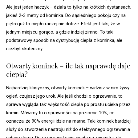
Ale jest jeden haczyk – działa to tylko na krótkich dystansach,
jakieś 2-3 metry od kominka. Do sąsiedniego pokoju czy na
piętro już to ciepło raczej nie dotrze. Efekt jest taki, że w
jednym miejscu gorąco, a gdzie indziej zimno. To taki
podstawowy sposób na dystrybucję ciepła z kominka, ale
niezbyt skuteczny.
Otwarty kominek – ile tak naprawdę daje
ciepła?
Najbardziej klasyczny, otwarty kominek – widzisz w nim żywy
ogień, czujesz jego urok. Ale jeśli chodzi o ogrzewanie, to
sprawa wygląda tak: większość ciepła po prostu ucieka przez
komin. Mówimy tu o sprawności na poziomie 10%, co
oznacza, że 90% energii idzie na marne. Taki kominek bardziej
służy do stworzenia nastroju niż do efektywnego ogrzewania
całego domu. Do rozprowadzania ciepła na zewnątrz, do