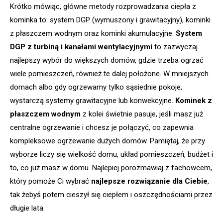
Krótko mówiąc, główne metody rozprowadzania ciepła z
kominka to: system DGP (wymuszony i grawitacyjny), kominki
z płaszczem wodnym oraz kominki akumulacyjne.
System
DGP z turbiną i kanałami wentylacyjnymi
to zazwyczaj
najlepszy wybór do większych domów, gdzie trzeba ogrzać
wiele pomieszczeń, również te dalej położone. W mniejszych
domach albo gdy ogrzewamy tylko sąsiednie pokoje,
wystarczą systemy grawitacyjne lub konwekcyjne.
Kominek z
płaszczem wodnym
z kolei świetnie pasuje, jeśli masz już
centralne ogrzewanie i chcesz je połączyć, co zapewnia
kompleksowe ogrzewanie dużych domów. Pamiętaj, że przy
wyborze liczy się wielkość domu, układ pomieszczeń, budżet i
to, co już masz w domu. Najlepiej porozmawiaj z fachowcem,
który pomoże Ci wybrać
najlepsze rozwiązanie dla Ciebie
,
tak żebyś potem cieszył się ciepłem i oszczędnościami przez
długie lata.