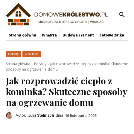
Strona główna
Wnętrza
Budowa i remont
Fotowoltaika
O
Porady
Wnętrza
Strona główna
Porady
Jak rozprowadzić ciepło z kominka? Skuteczne
sposoby na ogrzewanie domu
Jak rozprowadzić ciepło z
kominka? Skuteczne sposoby
na ogrzewanie domu
Autor:
Julia Stelmach
dnia
16 listopada, 2025