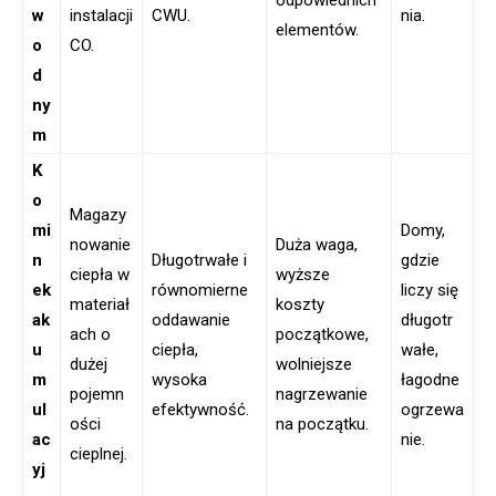
odpowiednich
w
instalacji
CWU.
nia.
elementów.
o
CO.
d
ny
m
K
o
Magazy
mi
Domy,
nowanie
Duża waga,
n
Długotrwałe i
gdzie
ciepła w
wyższe
ek
równomierne
liczy się
materiał
koszty
ak
oddawanie
długotr
ach o
początkowe,
u
ciepła,
wałe,
dużej
wolniejsze
m
wysoka
łagodne
pojemn
nagrzewanie
ul
efektywność.
ogrzewa
ości
na początku.
ac
nie.
cieplnej.
yj