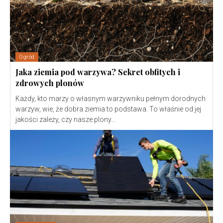
Ogród
Jaka ziemia pod warzywa? Sekret obfitych i
zdrowych plonów
Każdy, kto marzy o własnym warzywniku pełnym dorodnych
warzyw, wie, że dobra ziemia to podstawa. To właśnie od jej
jakości zależy, czy nasze plony...