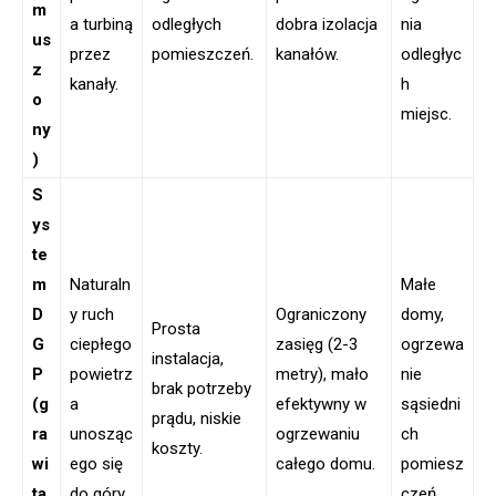
m
a turbiną
odległych
dobra izolacja
nia
us
przez
pomieszczeń.
kanałów.
odległyc
z
kanały.
h
o
miejsc.
ny
)
S
ys
te
m
Naturaln
Małe
D
y ruch
Ograniczony
domy,
Prosta
G
ciepłego
zasięg (2-3
ogrzewa
instalacja,
P
powietrz
metry), mało
nie
brak potrzeby
(g
a
efektywny w
sąsiedni
prądu, niskie
ra
unosząc
ogrzewaniu
ch
koszty.
wi
ego się
całego domu.
pomiesz
ta
do góry.
czeń.