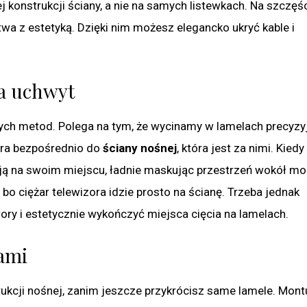
j konstrukcji ściany, a nie na samych listewkach. Na szczęś
a z estetyką. Dzięki nim możesz elegancko ukryć kable i
a uchwyt
nych metod. Polega na tym, że wycinamy w lamelach precyzy
ora bezpośrednio do
ściany nośnej
, która jest za nimi. Kiedy
ają na swoim miejscu, ładnie maskując przestrzeń wokół m
o ciężar telewizora idzie prosto na ścianę. Trzeba jednak
ry i estetycznie wykończyć miejsca cięcia na lamelach.
lami
ukcji nośnej, zanim jeszcze przykrócisz same lamele. Mont