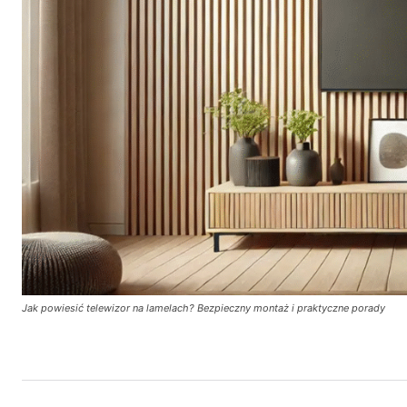
Jak powiesić telewizor na lamelach? Bezpieczny montaż i praktyczne porady