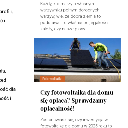
u
Każdy, kto marzy o własnym
warzywniku pełnym dorodnych
ofili,
warzyw, wie, że dobra ziemia to
ć i
podstawa. To właśnie od jej jakości
zależy, czy nasze plony...
łu,
Fotowoltaika
zed
ność dla
Czy fotowoltaika dla domu
ość i
się opłaca? Sprawdzamy
opłacalność!
Zastanawiasz się, czy inwestycja w
fotowoltaikę dla domu w 2025 roku to