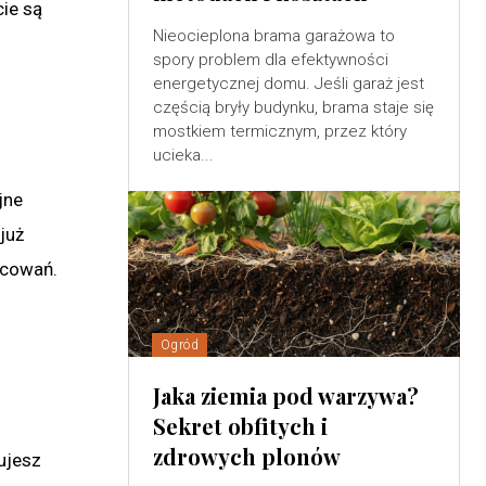
cie są
Nieocieplona brama garażowa to
spory problem dla efektywności
energetycznej domu. Jeśli garaż jest
częścią bryły budynku, brama staje się
mostkiem termicznym, przez który
ucieka...
jne
 już
ocowań.
Ogród
Jaka ziemia pod warzywa?
Sekret obfitych i
zdrowych plonów
ujesz