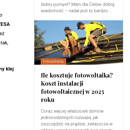
dobry pomysł? Mam dla Ciebie dobrą
wiadomość – nadal jest to bardzo...
go
VESA
eż
tak,
Fotowoltaika
y klej
Ile kosztuje fotowoltaika?
Koszt instalacji
fotowoltaicznej w 2025
roku
Coraz więcej właścicieli domów
jednorodzinnych rozważa, jak
oszczędzić na prądzie, zwłaszcza w