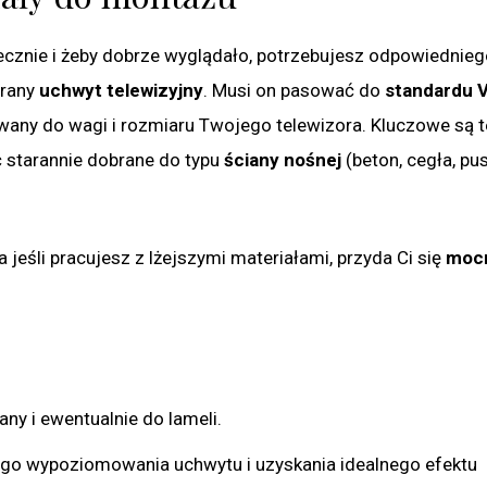
iecznie i żeby dobrze wyglądało, potrzebujesz odpowiednie
brany
uchwyt telewizyjny
. Musi on pasować do
standardu 
owany do wagi i rozmiaru Twojego telewizora. Kluczowe są t
ć starannie dobrane do typu
ściany nośnej
(beton, cegła, pus
 jeśli pracujesz z lżejszymi materiałami, przyda Ci się
mocn
ny i ewentualnie do lameli.
ego wypoziomowania uchwytu i uzyskania idealnego efektu