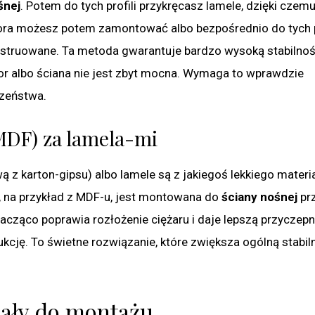
śnej
. Potem do tych profili przykręcasz lamele, dzięki czem
zora możesz potem zamontować albo bezpośrednio do tych pr
konstruowane. Ta metoda gwarantuje bardzo wysoką stabilnoś
zor albo ściana nie jest zbyt mocna. Wymaga to wprawdzie
czeństwa.
MDF) za lamela-mi
wą z karton-gipsu) albo lamele są z jakiegoś lekkiego materia
, na przykład z MDF-u, jest montowana do
ściany nośnej
pr
nacząco poprawia rozłożenie ciężaru i daje lepszą przyczep
cję. To świetne rozwiązanie, które zwiększa ogólną stabiln
iały do montażu