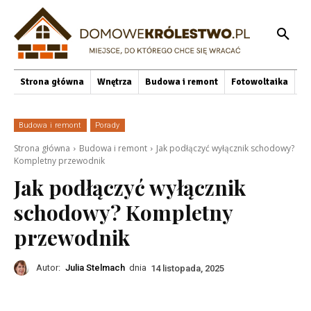
Strona główna
Wnętrza
Budowa i remont
Fotowoltaika
O
Budowa i remont
Porady
Strona główna
Budowa i remont
Jak podłączyć wyłącznik schodowy?
Kompletny przewodnik
Jak podłączyć wyłącznik
schodowy? Kompletny
przewodnik
Autor:
Julia Stelmach
dnia
14 listopada, 2025