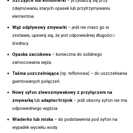
Szczypce lub kombinerki
– przydadzą się przy
zdejmowaniu starych opasek lub przytrzymywaniu
elementów.
Wąż odpływowy zmywarki
– jeśli nie masz go w
zestawie, upewnij się, że jest odpowiedniej długości i
średnicy.
Opaska zaciskowa
– konieczna do solidnego
zamocowania węża.
Taśma uszczelniająca
(np. teflonowa) – do uszczelniania
gwintowanych połączeń.
Nowy syfon zlewozmywakowy z przyłączem na
zmywarkę
lub
adapter/trójnik
– jeśli obecny syfon nie ma
odpowiedniego wyjścia.
Wiaderko lub miska
– do podstawienia pod syfon na
wypadek wycieku wody.