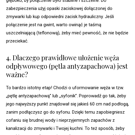
głęboko, by połączenie było stabilne i szczelne. Do
zabezpieczenia użyj opaski zaciskowej dołączonej do
zmywarki lub kup odpowiedni zacisk hydrauliczny. Jeśli
połączenie jest na gwint, warto owinąć je taśmą
uszczelniającą (teflonową), żeby mieć pewność, że nie będzie
przeciekać.
4. Dlaczego prawidłowe ułożenie węża
odpływowego (pętla antyzapachowa) jest
ważne?
To bardzo istotny etap! Chodzi o uformowanie węża w tzw.
„pętlę antyzapachową” lub „syfonik”. Poprowadź go tak, żeby
jego najwyższy punkt znajdował się jakieś 60 cm nad podłogą,
zanim podłączysz go do syfonu. Dzięki temu zapobiegniesz
cofaniu się brudnej wody i nieprzyjemnych zapachów z
kanalizacji do zmywarki i Twojej kuchni. To też sposób, żeby