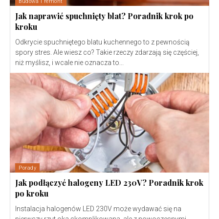
Budowa i remont
Jak naprawić spuchnięty blat? Poradnik krok po
kroku
Odkrycie spuchniętego blatu kuchennego to z pewnością
spory stres. Ale wiesz co? Takie rzeczy zdarzają się częściej,
niż myślisz, i wcale nie oznacza to...
Porady
Jak podłączyć halogeny LED 230V? Poradnik krok
po kroku
Instalacja halogenów LED 230V może wydawać się na
pierwszy rzut oka skomplikowana, ale z nowoczesnymi