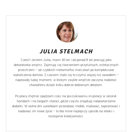
JULIA STELMACH
Cześć! Jestem Julia, mam 40 lat i od ponad 8 lat pracuję jako
dekoratorka wnętrz. Zajmuję się tworzeniem przytulnych, estetycznych
przestrzeni – od szybkich metamorfoz mieszkań po kompleksowe
wykończenia domów. Z czasem stało się to czymś więcej niż zawodem –
naprawdę lubię moment, w którym zwykłe wnętrze zaczyna nabierać
charakteru dzięki kilku dobrze dobranym detalom.
Po pracy chętnie spędzam czas na poszukiwaniu inspiracji w second-
handach i na targach staroci, gdzie często znajduję niepowtarzalne
dodatki. W wolne dni uwielbiam przerabiać meble, malować, tapicerować i
nadawać im nowe życie – to dla mnie najlepszy sposób na relaks i
rozwijanie kreatywności.