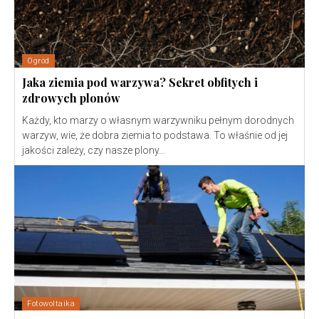
Ogród
Jaka ziemia pod warzywa? Sekret obfitych i
zdrowych plonów
Każdy, kto marzy o własnym warzywniku pełnym dorodnych
warzyw, wie, że dobra ziemia to podstawa. To właśnie od jej
jakości zależy, czy nasze plony...
Fotowoltaika