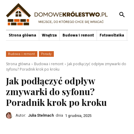
Strona główna
Wnętrza
Budowa i remont
Fotowoltaika
O
Budowa i remont
Porady
Strona główna
Budowa i remont
Jak podłączyć odpływ zmywarki do
syfonu? Poradnik krok po kroku
Jak podłączyć odpływ
zmywarki do syfonu?
Poradnik krok po kroku
Autor:
Julia Stelmach
dnia
1 grudnia, 2025