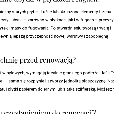
czny starych płytek. Luźne lub skruszone elementy trzeba
 rysy i ubytki – zarówno w płytkach, jak i w fugach – precyzy
ytek i masy do fugowania. Po stwardnieniu tworzą trwałą i
pewnią lepszą przyczepność nowej warstwy i zapobiegną
chnię przed renowacją?
i winylowych, wymagają idealnie gładkiego podłoża. Jeśli 
 – sama się rozpłynie i stworzy jednolitą płaszczyznę. Nas
tuj płytki papierem ściernym lub siatką szlifierską. Możesz 
 przystąpieniem do renowacji?