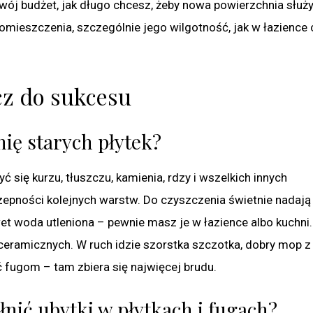
Twój budżet, jak długo chcesz, żeby nowa powierzchnia służył
omieszczenia, szczególnie jego wilgotność, jak w łazience 
cz do sukcesu
ię starych płytek?
 się kurzu, tłuszczu, kamienia, rdzy i wszelkich innych
pności kolejnych warstw. Do czyszczenia świetnie nadają 
et woda utleniona – pewnie masz je w łazience albo kuchni.
 ceramicznych. W ruch idzie szorstka szczotka, dobry mop z
ć fugom – tam zbiera się najwięcej brudu.
nić ubytki w płytkach i fugach?