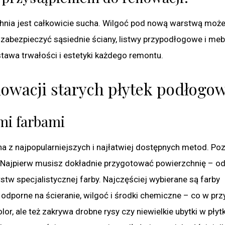
zchnia jest całkowicie sucha. Wilgoć pod nową warstwą moż
 zabezpieczyć sąsiednie ściany, listwy przypodłogowe i meb
awa trwałości i estetyki każdego remontu.
nowacji starych płytek podłogo
mi farbami
a z najpopularniejszych i najłatwiej dostępnych metod. Po
 Najpierw musisz dokładnie przygotować powierzchnię – odt
tw specjalistycznej farby. Najczęściej wybierane są farby
odporne na ścieranie, wilgoć i środki chemiczne – co w pr
or, ale też zakrywa drobne rysy czy niewielkie ubytki w płyt