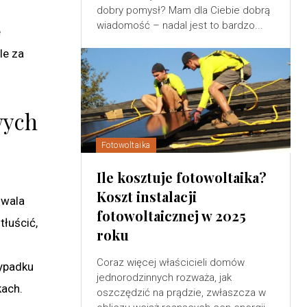
dobry pomysł? Mam dla Ciebie dobrą
wiadomość – nadal jest to bardzo...
e
le za
wych
Fotowoltaika
Ile kosztuje fotowoltaika?
Koszt instalacji
zwala
fotowoltaicznej w 2025
łuścić,
roku
Coraz więcej właścicieli domów
zypadku
jednorodzinnych rozważa, jak
kach.
oszczędzić na prądzie, zwłaszcza w