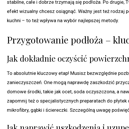
stabilne, całe i dobrze trzymają się podłoża. Po drugie, 
efekt wizualny chcesz osiągnąć. Ważny jest też rodzaj p
kuchni – to też wpływa na wybór najlepszej metody.
Przygotowanie podłoża – klu
Jak dokładnie oczyścić powierzchn
To absolutnie kluczowy etap! Musisz bezwzględnie pozbyć
zanieczyszczeń. One mogą naprawdę zaszkodzić przycze
domowe środki, takie jak ocet, soda oczyszczona, a naw
zapomnij też o specjalistycznych preparatach do płytek
mikrofibry, gąbki i ściereczki. Szczególną uwagę poświę
Jak naprawić uszkodzenia i uzupeł