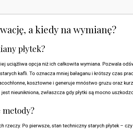
wację, a kiedy na wymianę?
iany płytek?
ej uciążliwa opcja niż ich całkowita wymiana. Pozwala odś
tarych kafli. To oznacza mniej bałaganu i krótszy czas prac
pracochłonne, kosztowne i generuje mnóstwo gruzu oraz kurz
jest nieunikniona, zwłaszcza gdy płytki są mocno uszkodz
e metody?
h rzeczy. Po pierwsze, stan techniczny starych płytek – czy