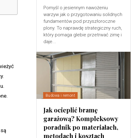
Pomyśl o jesiennym nawożeniu
warzyw jak o przygotowaniu solidnych
fundamentów pod przyszłoroczne
plony. To naprawdę strategiczny ruch,
który pomaga glebie przetrwać zimę i
daje...
wieżyć
y.
u.
one.
Budowa i remont
Jak ocieplić bramę
garażową? Kompleksowy
poradnik po materiałach,
 są
metodach i kosztach