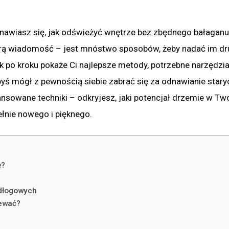
anawiasz się, jak odświeżyć wnętrze bez zbędnego bałaganu
brą wiadomość – jest mnóstwo sposobów, żeby nadać im dr
ok po kroku pokaże Ci najlepsze metody, potrzebne narzędzia
byś mógł z pewnością siebie zabrać się za odnawianie stary
ansowane techniki – odkryjesz, jaki potencjał drzemie w Tw
łnie nowego i pięknego.
ę?
odłogowych
iewać?