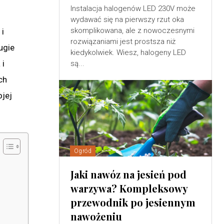
Instalacja halogenów LED 230V może
wydawać się na pierwszy rzut oka
skomplikowana, ale z nowoczesnymi
 i
rozwiązaniami jest prostsza niż
ugie
kiedykolwiek. Wiesz, halogeny LED
 i
są...
ch
ojej
Ogród
Jaki nawóz na jesień pod
warzywa? Kompleksowy
przewodnik po jesiennym
nawożeniu