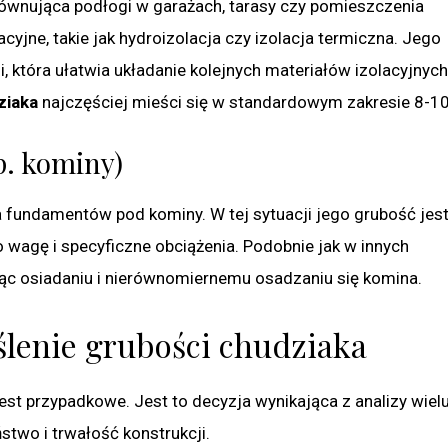
ównująca podłogi w garażach, tarasy czy pomieszczenia
yjne, takie jak hydroizolacja czy izolacja termiczna. Jego
, która ułatwia układanie kolejnych materiałów izolacyjnych
ziaka
najczęściej mieści się w standardowym zakresie 8-1
p. kominy)
 fundamentów pod kominy. W tej sytuacji jego grubość jes
wagę i specyficzne obciążenia. Podobnie jak w innych
jąc osiadaniu i nierównomiernemu osadzaniu się komina.
ślenie grubości chudziaka
est przypadkowe. Jest to decyzja wynikająca z analizy wiel
two i trwałość konstrukcji.