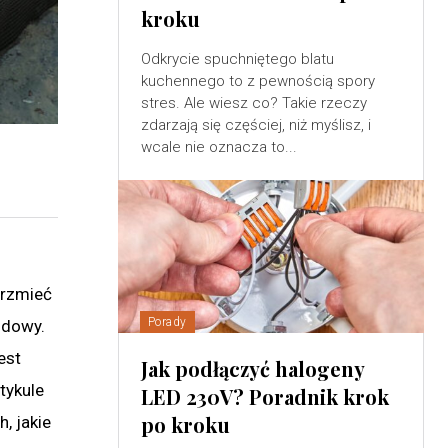
kroku
Odkrycie spuchniętego blatu
kuchennego to z pewnością spory
stres. Ale wiesz co? Takie rzeczy
zdarzają się częściej, niż myślisz, i
wcale nie oznacza to...
brzmieć
Porady
udowy.
est
Jak podłączyć halogeny
tykule
LED 230V? Poradnik krok
po kroku
, jakie