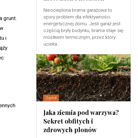
Nieocieplona brama garażowa to
spory problem dla efektywności
a grunt.
energetycznej domu. Jeśli garaż jest
 w
częścią bryły budynku, brama staje się
mostkiem termicznym, przez który
u i
ucieka...
iąży
ec
Ogród
iennych
Jaka ziemia pod warzywa?
Sekret obfitych i
zdrowych plonów