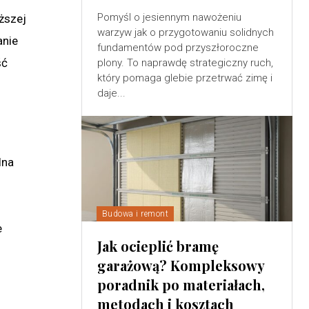
Pomyśl o jesiennym nawożeniu
ższej
warzyw jak o przygotowaniu solidnych
anie
fundamentów pod przyszłoroczne
ść
plony. To naprawdę strategiczny ruch,
który pomaga glebie przetrwać zimę i
daje...
lna
Budowa i remont
e
Jak ocieplić bramę
garażową? Kompleksowy
poradnik po materiałach,
metodach i kosztach