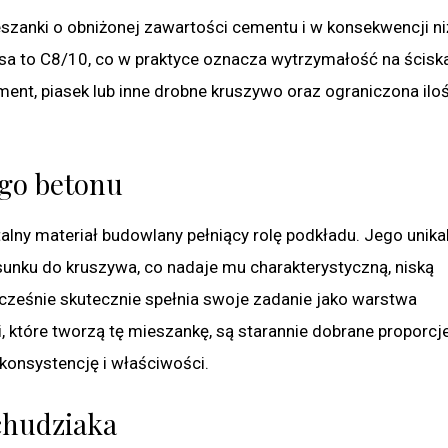
ieszanki o obniżonej zawartości cementu i w konsekwencji ni
sa to C8/10, co w praktyce oznacza wytrzymałość na ścisk
ent, piasek lub inne drobne kruszywo oraz ograniczona ilo
ego betonu
alny materiał budowlany pełniący rolę podkładu. Jego unika
osunku do kruszywa, co nadaje mu charakterystyczną, niską
nocześnie skutecznie spełnia swoje zadanie jako warstwa
 które tworzą tę mieszankę, są starannie dobrane proporcj
 konsystencję i właściwości.
chudziaka