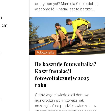
dobry pomysł? Mam dla Ciebie dobrą
wiadomość – nadal jest to bardzo...
 i
0 cm.
t
Fotowoltaika
Ile kosztuje fotowoltaika?
Koszt instalacji
fotowoltaicznej w 2025
roku
Coraz więcej właścicieli domów
u
jednorodzinnych rozważa, jak
oszczędzić na prądzie, zwłaszcza w